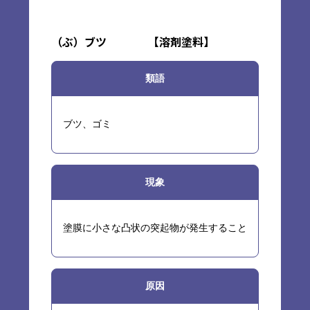
（ぶ）
ブツ
【
溶剤塗料
】
類語
ブツ、ゴミ
現象
塗膜に小さな凸状の突起物が発生すること
原因