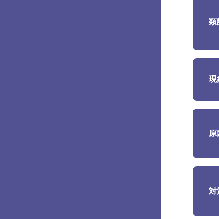
類
現
原
対