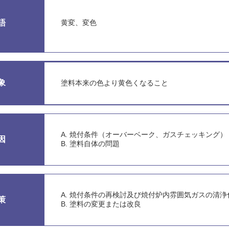
語
黄変、変色
象
塗料本来の色より黄色くなること
A. 焼付条件（オーバーベーク、ガスチェッキング）
因
B. 塗料自体の問題
A. 焼付条件の再検討及び焼付炉内雰囲気ガスの清浄
策
B. 塗料の変更または改良