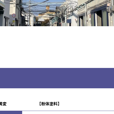
黄変
【
粉体塗料
】